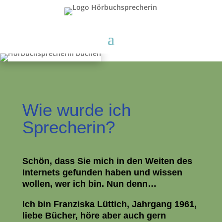
Wie wurde ich
Sprecherin?
Schön, dass Sie mich in den Weiten des
Internets gefunden haben und wissen
wollen, wer ich bin. Nun denn…
Ich bin Franziska Lüttich, Jahrgang 1961,
liebe Bücher, höre aber auch gern